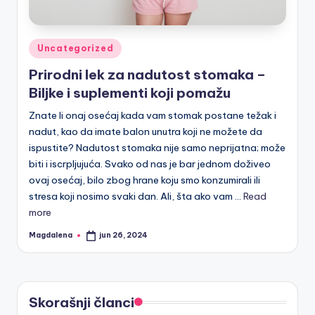
Posted
Uncategorized
in
Prirodni lek za nadutost stomaka –
Biljke i suplementi koji pomažu
Znate li onaj osećaj kada vam stomak postane težak i
nadut, kao da imate balon unutra koji ne možete da
ispustite? Nadutost stomaka nije samo neprijatna; može
biti i iscrpljujuća. Svako od nas je bar jednom doživeo
ovaj osećaj, bilo zbog hrane koju smo konzumirali ili
stresa koji nosimo svaki dan. Ali, šta ako vam ...
Read
more
Magdalena
jun 26, 2024
Posted
by
Skorašnji članci