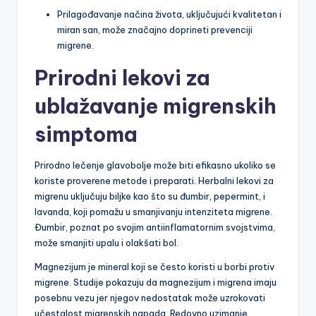
Prilagođavanje načina života, uključujući kvalitetan i
miran san, može značajno doprineti prevenciji
migrene.
Prirodni lekovi za
ublažavanje migrenskih
simptoma
Prirodno lečenje glavobolje može biti efikasno ukoliko se
koriste proverene metode i preparati. Herbalni lekovi za
migrenu uključuju biljke kao što su đumbir, pepermint, i
lavanda, koji pomažu u smanjivanju intenziteta migrene.
Đumbir, poznat po svojim antiinflamatornim svojstvima,
može smanjiti upalu i olakšati bol.
Magnezijum je mineral koji se često koristi u borbi protiv
migrene. Studije pokazuju da magnezijum i migrena imaju
posebnu vezu jer njegov nedostatak može uzrokovati
učestalost migrenskih napada. Redovno uzimanje