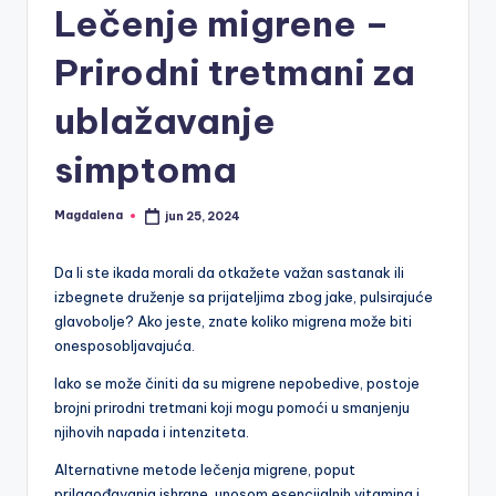
Lečenje migrene –
Prirodni tretmani za
ublažavanje
simptoma
Magdalena
jun 25, 2024
Posted
by
Da li ste ikada morali da otkažete važan sastanak ili
izbegnete druženje sa prijateljima zbog jake, pulsirajuće
glavobolje? Ako jeste, znate koliko migrena može biti
onesposobljavajuća.
Iako se može činiti da su migrene nepobedive, postoje
brojni prirodni tretmani koji mogu pomoći u smanjenju
njihovih napada i intenziteta.
Alternativne metode lečenja migrene, poput
prilagođavanja ishrane, unosom esencijalnih vitamina i