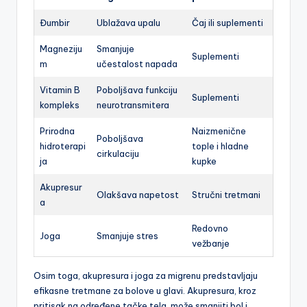
Đumbir
Ublažava upalu
Čaj ili suplementi
Magneziju
Smanjuje
Suplementi
m
učestalost napada
Vitamin B
Poboljšava funkciju
Suplementi
kompleks
neurotransmitera
Prirodna
Naizmenične
Poboljšava
hidroterapi
tople i hladne
cirkulaciju
ja
kupke
Akupresur
Olakšava napetost
Stručni tretmani
a
Redovno
Joga
Smanjuje stres
vežbanje
Osim toga, akupresura i joga za migrenu predstavljaju
efikasne tretmane za bolove u glavi. Akupresura, kroz
pritisak na određene tačke tela, može smanjiti bol i