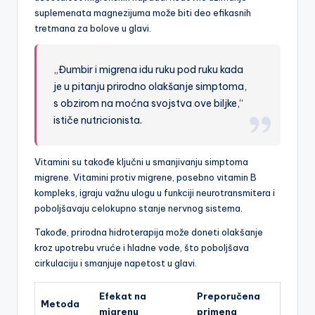
suplemenata magnezijuma može biti deo efikasnih
tretmana za bolove u glavi.
„Đumbir i migrena idu ruku pod ruku kada
je u pitanju prirodno olakšanje simptoma,
s obzirom na moćna svojstva ove biljke,“
ističe nutricionista.
Vitamini su takođe ključni u smanjivanju simptoma
migrene. Vitamini protiv migrene, posebno vitamin B
kompleks, igraju važnu ulogu u funkciji neurotransmitera i
poboljšavaju celokupno stanje nervnog sistema.
Takođe, prirodna hidroterapija može doneti olakšanje
kroz upotrebu vruće i hladne vode, što poboljšava
cirkulaciju i smanjuje napetost u glavi.
Efekat na
Preporučena
Metoda
migrenu
primena