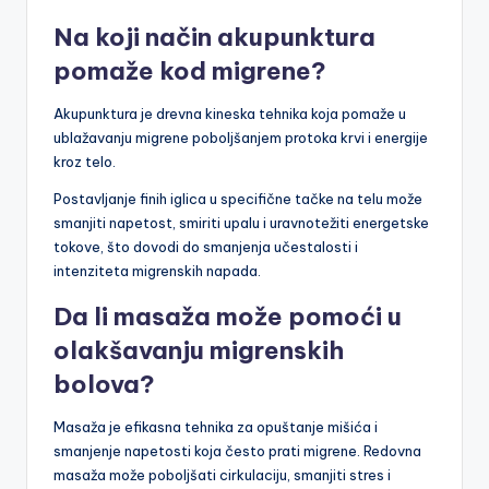
Na koji način akupunktura
pomaže kod migrene?
Akupunktura je drevna kineska tehnika koja pomaže u
ublažavanju migrene poboljšanjem protoka krvi i energije
kroz telo.
Postavljanje finih iglica u specifične tačke na telu može
smanjiti napetost, smiriti upalu i uravnotežiti energetske
tokove, što dovodi do smanjenja učestalosti i
intenziteta migrenskih napada.
Da li masaža može pomoći u
olakšavanju migrenskih
bolova?
Masaža je efikasna tehnika za opuštanje mišića i
smanjenje napetosti koja često prati migrene. Redovna
masaža može poboljšati cirkulaciju, smanjiti stres i