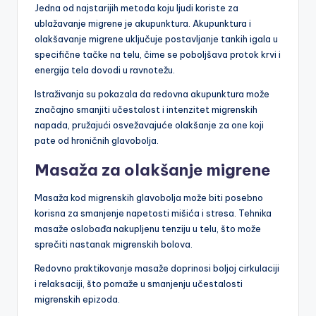
Jedna od najstarijih metoda koju ljudi koriste za
ublažavanje migrene je akupunktura. Akupunktura i
olakšavanje migrene uključuje postavljanje tankih igala u
specifične tačke na telu, čime se poboljšava protok krvi i
energija tela dovodi u ravnotežu.
Istraživanja su pokazala da redovna akupunktura može
značajno smanjiti učestalost i intenzitet migrenskih
napada, pružajući osvežavajuće olakšanje za one koji
pate od hroničnih glavobolja.
Masaža za olakšanje migrene
Masaža kod migrenskih glavobolja može biti posebno
korisna za smanjenje napetosti mišića i stresa. Tehnika
masaže oslobađa nakupljenu tenziju u telu, što može
sprečiti nastanak migrenskih bolova.
Redovno praktikovanje masaže doprinosi boljoj cirkulaciji
i relaksaciji, što pomaže u smanjenju učestalosti
migrenskih epizoda.