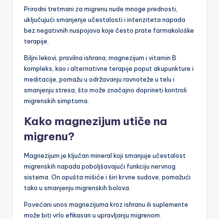
Prirodni tretmani za migrenu nude mnoge prednosti,
uključujući smanjenje učestalosti i intenziteta napada
bez negativnih nuspojava koje često prate farmakološke
terapije.
Biljni lekovi, pravilna ishrana, magnezijum i vitamin B
kompleks, kao i alternativne terapije poput akupunkture i
meditacije, pomažu u održavanju ravnoteže u telu i
smanjenju stresa, što može značajno doprineti kontroli
migrenskih simptoma.
Kako magnezijum utiče na
migrenu?
Magnezijum je ključan mineral koji smanjuje učestalost
migrenskih napada poboljšavajući funkciju nervnog
sistema. On opušta mišiće i širi krvne sudove, pomažući
tako u smanjenju migrenskih bolova.
Povećani unos magnezijuma kroz ishranu ili suplemente
može biti vrlo efikasan u upravljanju migrenom.