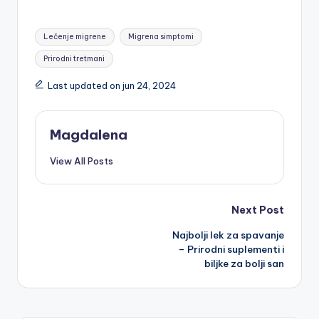
Tags:
Lečenje migrene
Migrena simptomi
Prirodni tretmani
Last updated on jun 24, 2024
Magdalena
View All Posts
Post
Next Post
Najbolji lek za spavanje
navigation
– Prirodni suplementi i
biljke za bolji san