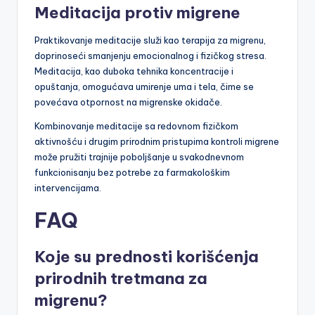
Meditacija protiv migrene
Praktikovanje meditacije služi kao terapija za migrenu,
doprinoseći smanjenju emocionalnog i fizičkog stresa.
Meditacija, kao duboka tehnika koncentracije i
opuštanja, omogućava umirenje uma i tela, čime se
povećava otpornost na migrenske okidače.
Kombinovanje meditacije sa redovnom fizičkom
aktivnošću i drugim prirodnim pristupima kontroli migrene
može pružiti trajnije poboljšanje u svakodnevnom
funkcionisanju bez potrebe za farmakološkim
intervencijama.
FAQ
Koje su prednosti korišćenja
prirodnih tretmana za
migrenu?