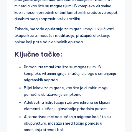
minerala kao što su magnezijum i B kompleks vitamina,
kao i unosom prirodnih antiinflamatornih sredstava poput
đumbira mogu napraviti veliku razliku.
Takođe, metode opuštanja za migrenu mogu uključivati
akupunkturu, masažu i meditaciju, pružajući olakšanje
onima koji pate od ovih bolnih epizoda.
Ključne tačke:
Prirodni tretmani kao što su magnezijum i B
kompleks vitamini igraju značajnu ulogu u smanjenju
migrenskih napada.
Biljni lekovi za migrene, kao što je đumbir, mogu
pomoći u ublažavanju simptoma.
Adekvatna hidratacija i zdrava ishrana su ključni
elementi u lečenju glavobolje prirodnim putem.
Alternativne metode lečenja migrene kao što su
akupunktura, masaža i meditacija pomažu u
smanjenju stresa i boli.