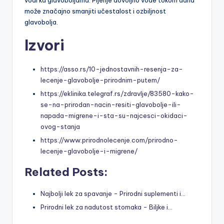
može značajno smanjiti učestalost i ozbiljnost
glavobolja.
Izvori
https://asso.rs/10-jednostavnih-resenja-za-
lecenje-glavobolje-prirodnim-putem/
https://eklinika.telegraf.rs/zdravlje/83580-kako-
se-na-prirodan-nacin-resiti-glavobolje-ili-
napada-migrene-i-sta-su-najcesci-okidaci-
ovog-stanja
https://www.prirodnolecenje.com/prirodno-
lecenje-glavobolje-i-migrene/
Related Posts:
Najbolji lek za spavanje - Prirodni suplementi i…
Prirodni lek za nadutost stomaka - Biljke i…