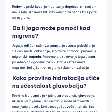
Redovno praktikovanje meditacije doprinosi smirenijem
umu i telu, što može biti vrlo korisno za osobe koje pate
od migrene.
Da li joga može pomoći kod
migrene?
Joga je odličan način za smanjenje stresa, poboljšanje
fleksibilnosti i cirkulacije, što može pomoći u prevenciji
migrenskih napada. Redovno praktikovanje joga asana
posebno prilagođenih za opuštanje i stres može
doprineti boljoj kontroli migrene i ukupnom zdravlju.
Kako pravilna hidratacija utiče
na učestalost glavobolja?
Pravilna hidratacija je ključna za prevenciju glavobolja,
uključujući migrene. Dehidratacija može uzrokovati
smanjenje protoka krvi u mozgu i povećati tenziju, što
vodi ka glavoboljama. Pijenje dovoljno vode tokom dana