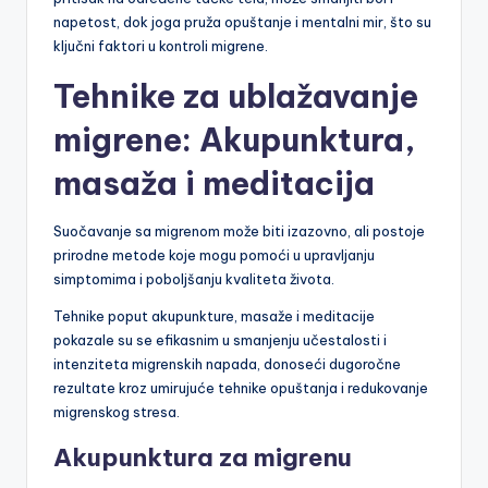
napetost, dok joga pruža opuštanje i mentalni mir, što su
ključni faktori u kontroli migrene.
Tehnike za ublažavanje
migrene: Akupunktura,
masaža i meditacija
Suočavanje sa migrenom može biti izazovno, ali postoje
prirodne metode koje mogu pomoći u upravljanju
simptomima i poboljšanju kvaliteta života.
Tehnike poput akupunkture, masaže i meditacije
pokazale su se efikasnim u smanjenju učestalosti i
intenziteta migrenskih napada, donoseći dugoročne
rezultate kroz umirujuće tehnike opuštanja i redukovanje
migrenskog stresa.
Akupunktura za migrenu